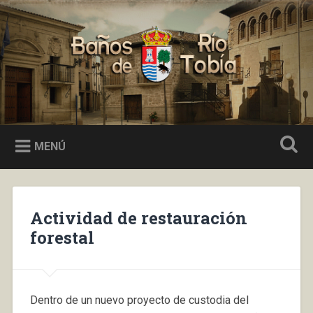
Saltar
al
Buscar
contenido
Baños de Río Tobía
MENÚ
Actividad de restauración
forestal
Dentro de un nuevo proyecto de custodia del