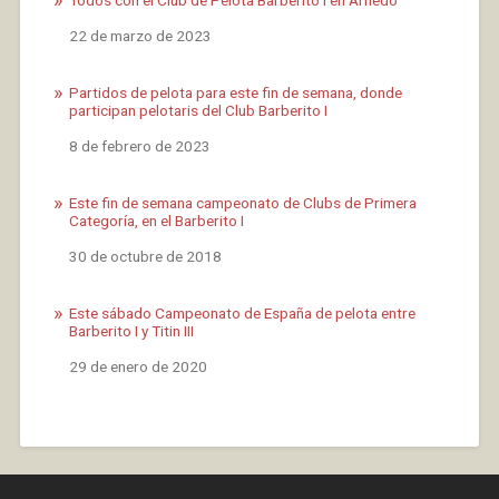
Fecha
22 de marzo de 2023
Partidos de pelota para este fin de semana, donde
participan pelotaris del Club Barberito I
Fecha
8 de febrero de 2023
Este fin de semana campeonato de Clubs de Primera
Categoría, en el Barberito I
Fecha
30 de octubre de 2018
Este sábado Campeonato de España de pelota entre
Barberito I y Titin III
Fecha
29 de enero de 2020