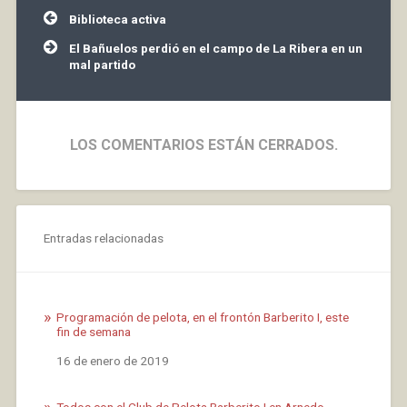
horas Campeonato
Navegación
Biblioteca activa
España de Clubes 2ª…
de
entradas
El Bañuelos perdió en el campo de La Ribera en un
mal partido
LOS COMENTARIOS ESTÁN CERRADOS.
Entradas relacionadas
Programación de pelota, en el frontón Barberito I, este
fin de semana
Fecha
16 de enero de 2019
Todos con el Club de Pelota Barberito I en Arnedo