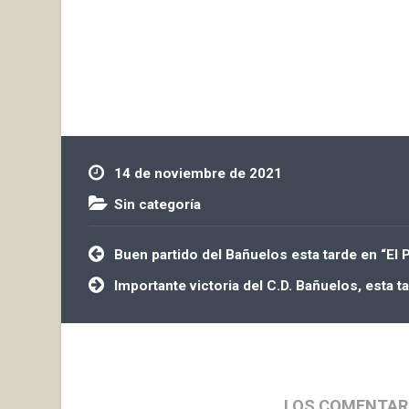
ayudar a personas afectadas
La Alcantari
por la emergencia del volcán en
de partida. 
la isla…
con…
14 de noviembre de 2021
Sin categoría
Navegación
Buen partido del Bañuelos esta tarde en “El 
de
entradas
Importante victoria del C.D. Bañuelos, esta t
LOS COMENTAR