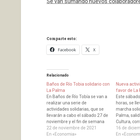
Se van sumando nuevos colaboradores
Comparte esto:
Facebook
X
Relacionado
Baños de Río Tobia solidario con
Nueva activi
La Palma
favor de La
En Baños de Río Tobía se van a
Este sábado 
realizar una serie de
horas, se ll
actividades solidarias, que se
marcha solid
llevarán a cabo el sábado 27 de
Palma, salid
noviembre y el fin de semana
Cultura, con
del 18-19 de diciembre. La
22 de noviembre de 2021
Fuente de la
16 de dicie
recaudación se destinará a
En «Economia»
Paraje de l
En «Econom