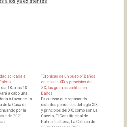
 a los ya existentes
dad solidaria a
“Crónicas de un pueblo” Baños
 Palma
en el siglo XIX y principios del
día 18, a las 10
XX, las guerras carlitas en
evará a cabo una
Baños
aria a favor de La
Es curioso que repasando
a de la Casa de
distintos periódicos del siglo XIX
tinuando por la
y principios del XX, como son La
s Orinitas, El Muro,
mbre de 2021
Gaceta, El Constitucinal de
os Chopos, Polígono
ia»
Palma, La Iberia, La Crónica de