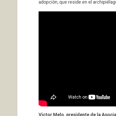
adopción, que reside en el archipiél
Victor Melo, presidente de la Asoci