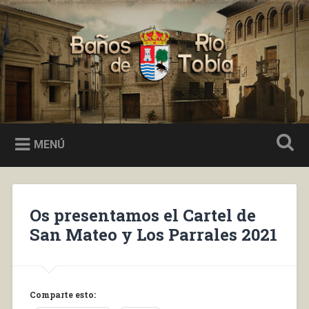
Saltar
al
Buscar
contenido
Baños de Río Tobía
MENÚ
Os presentamos el Cartel de
San Mateo y Los Parrales 2021
Comparte esto: