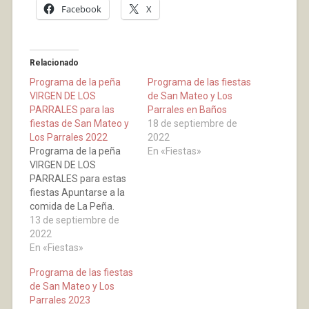
Facebook
X
Relacionado
Programa de la peña
Programa de las fiestas
VIRGEN DE LOS
de San Mateo y Los
PARRALES para las
Parrales en Baños
fiestas de San Mateo y
18 de septiembre de
Los Parrales 2022
2022
Programa de la peña
En «Fiestas»
VIRGEN DE LOS
PARRALES para estas
fiestas Apuntarse a la
comida de La Peña.
Actividad solo para
13 de septiembre de
peñistas. Degustación
2022
de patatas con chorizo
En «Fiestas»
(Patatas a La Riojana)
Programa de las fiestas
el día 20 de septiembre
de San Mateo y Los
y Ofrenda Floral día 21
Parrales 2023
San Mateo