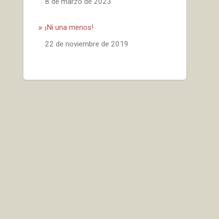
Fecha
8 de marzo de 2023
¡Ni una menos!
Fecha
22 de noviembre de 2019