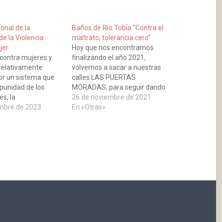
ional de la
Baños de Río Tobía “Contra el
de la Violencia
maltrato, tolerancia cero”
jer
Hoy que nos encontramos
 contra mujeres y
finalizando el año 2021,
 relativamente
volvemos a sacar a nuestras
por un sistema que
calles LAS PUERTAS
impunidad de los
MORADAS, para seguir dando
s, la
portazos:· 36 portazos por
26 de noviembre de 2021
ión social y la
mbre de 2023
cada mujer que ha sido
En «Otras»
ue sufren las
asesinada en lo que va de
aciones Unidas)
año.· 21 portazos por los
Menores huérfanos por
violencia de género en 2021.·
2,8 millones de portazos por
cada mujer que han sufrido…