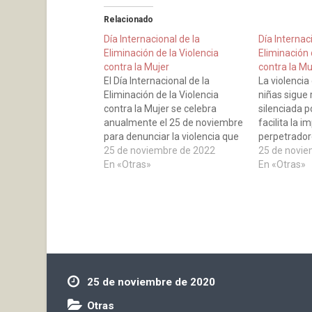
Relacionado
Día Internacional de la
Día Internac
Eliminación de la Violencia
Eliminación 
contra la Mujer
contra la Mu
El Día Internacional de la
La violencia
Eliminación de la Violencia
niñas sigue
contra la Mujer se celebra
silenciada 
anualmente el 25 de noviembre
facilita la 
para denunciar la violencia que
perpetradore
se ejerce sobre las mujeres en
25 de noviembre de 2022
estigmatizac
25 de novie
todo el mundo y reclamar
En «Otras»
vergüenza q
En «Otras»
políticas en todos los países
víctimas. (N
para su erradicación.
25 de noviembre de 2020
Otras