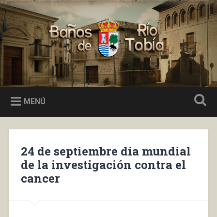
Saltar
al
Buscar
contenido
Baños de Río Tobía
MENÚ
24 de septiembre día mundial
de la investigación contra el
cancer