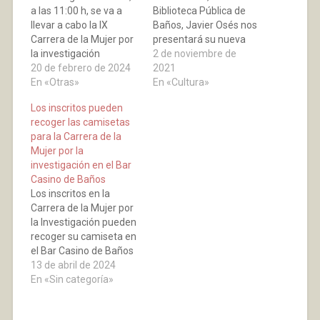
a las 11:00 h, se va a
Biblioteca Pública de
llevar a cabo la IX
Baños, Javier Osés nos
Carrera de la Mujer por
presentará su nueva
la investigación
novela titulada “La
2 de noviembre de
organizada por la
20 de febrero de 2024
Muchacha que silbaba
2021
Asociación Española
En «Otras»
cuando dejaba de
En «Cultura»
contra el Cáncer en La
llorar”. Un grito de
Los inscritos pueden
Rioja. Las inscripciones
rebeldía contra el
recoger las camisetas
se podrán realizar en
cáncer.
para la Carrera de la
Baños de Río Tobía en
Mujer por la
el Bar Casino el…
investigación en el Bar
Casino de Baños
Los inscritos en la
Carrera de la Mujer por
la Investigación pueden
recoger su camiseta en
el Bar Casino de Baños
el próximo miércoles a
13 de abril de 2024
partir de las 19 horas.
En «Sin categoría»