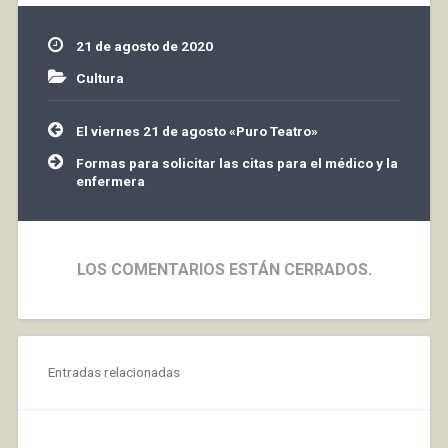
visitantes el desarrollo
de su trabajo.
21 de agosto de 2020
Organizado desde el
Ayuntamiento…
Cultura
Navegación
El viernes 21 de agosto «Puro Teatro»
de
entradas
Formas para solicitar las citas para el médico y la
enfermera
LOS COMENTARIOS ESTÁN CERRADOS.
Entradas relacionadas