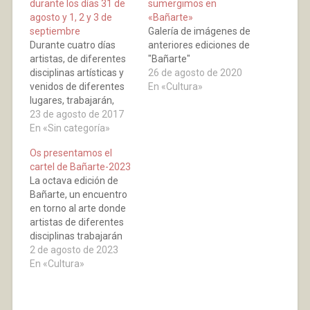
durante los días 31 de
sumergimos en
agosto y 1, 2 y 3 de
«Bañarte»
septiembre
Galería de imágenes de
Durante cuatro días
anteriores ediciones de
artistas, de diferentes
"Bañarte"
disciplinas artísticas y
26 de agosto de 2020
venidos de diferentes
En «Cultura»
lugares, trabajarán,
convivirán y explicarán
23 de agosto de 2017
en persona a los
En «Sin categoría»
visitantes el desarrollo
Os presentamos el
de sus trabajos. Carlos
cartel de Bañarte-2023
Villoslada, que es el
La octava edición de
coordinador de este
Bañarte, un encuentro
Bañarte, explica lo que
en torno al arte donde
se intenta llevar a cabo
artistas de diferentes
con esta iniciativa
disciplinas trabajarán
“Apostamos por crear…
juntos entre los días 24,
2 de agosto de 2023
25, 26 y 27 de agosto
En «Cultura»
2023, y convivirán para
mostrar y explicar en
primera persona a los