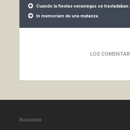
Navegación
Cuando la fiestas veraniegas se trasladaban a l
de
entradas
In memoriam de una matanza
LOS COMENTAR
Búsqueda