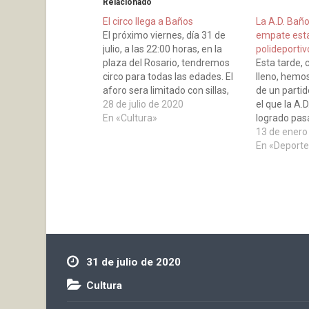
Relacionado
El circo llega a Baños
La A.D. Bañ
El próximo viernes, día 31 de
empate esta
julio, a las 22:00 horas, en la
polideportiv
plaza del Rosario, tendremos
Esta tarde, 
circo para todas las edades. El
lleno, hemos
aforo sera limitado con sillas,
de un parti
colocadas a dos metros de
28 de julio de 2020
el que la A.
distancia y previamente
En «Cultura»
logrado pas
desinfectadas.
encuentro 
13 de enero
dos equipos
En «Deporte
desde el pri
victoria y al
repartido…
31 de julio de 2020
Cultura