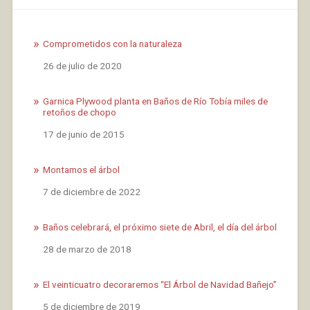
Comprometidos con la naturaleza
Fecha
26 de julio de 2020
Garnica Plywood planta en Baños de Río Tobía miles de
retoños de chopo
Fecha
17 de junio de 2015
Montamos el árbol
Fecha
7 de diciembre de 2022
Baños celebrará, el próximo siete de Abril, el día del árbol
Fecha
28 de marzo de 2018
El veinticuatro decoraremos “El Árbol de Navidad Bañejo”
Fecha
5 de diciembre de 2019