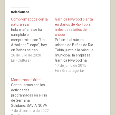
Relacionado
Comprometidos con la
Garnica Plywood planta
naturaleza
en Baños de Río Tobía
Esta mañana se ha
miles de retoños de
cumplido el
chopo
compromiso con “Un
Próximo al núcleo
Árbol por Europa”, hoy
urbano de Baños de Río
en Baños se han
Tobía, junto a la báscula
plantado tres árboles.
26 de julio de 2020
municipal, la empresa
Han elegido “El Árbol
En «Cultura»
Garnica Plywood ha
del Amor”, para que
acondicionado un gran
17 de junio de 2015
cobijándonos en sus
terreno de su propiedad
En «Sin categoría»
ramas siempre perdure
con una gran plantación
Montamos el árbol
la amistad con el medio
de de retoños de chopo,
Continuamos con las
ambiente. Muchas
árbol base en la
actividades
gracias a todos los que
producción maderera
programadas en el Fin
habéis participado en
de la firma riojana. El
de Semana
el…
propósito es contribuir
Solidario. SAVIA NOVA
a…
ha donado un árbol,
7 de diciembre de 2022