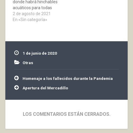
donde habrá hinchables
pandemia que en
acuáticos para todas
nuestra Comunidad
las edades!!!
2 de agosto de 2021
refleja…
En «Sin categoría»
1 de junio de 2020
Otras
Navegación
Homenaje a los fallecidos durante la Pandemia
de
entradas
Apertura del Mercadillo
LOS COMENTARIOS ESTÁN CERRADOS.