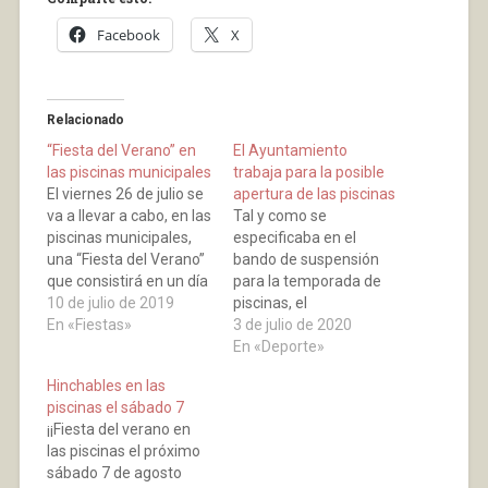
Facebook
X
Relacionado
“Fiesta del Verano” en
El Ayuntamiento
las piscinas municipales
trabaja para la posible
El viernes 26 de julio se
apertura de las piscinas
va a llevar a cabo, en las
Tal y como se
piscinas municipales,
especificaba en el
una “Fiesta del Verano”
bando de suspensión
que consistirá en un día
para la temporada de
de diversión,
10 de julio de 2019
piscinas, el
amenizado con una
En «Fiestas»
Ayuntamiento se
3 de julio de 2020
serie de actos: De las
reservaba la posibilidad
En «Deporte»
12:30 h a 14:30 horas
de un cambio de criterio
Hinchables en las
MÚSICA Y DIVERSIÓN,
según la situación y
piscinas el sábado 7
HINCHABLES Fiesta del
circunstancias. Así
¡¡Fiesta del verano en
agua, hinchables A las
pues, tras basarnos
las piscinas el próximo
18:00…
tanto en el seguimiento
sábado 7 de agosto
de la evolución de la