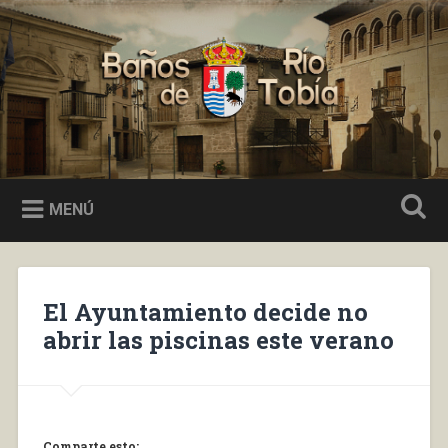
Saltar
al
Buscar
contenido
Baños de Río Tobía
MENÚ
El Ayuntamiento decide no
abrir las piscinas este verano
Comparte esto: