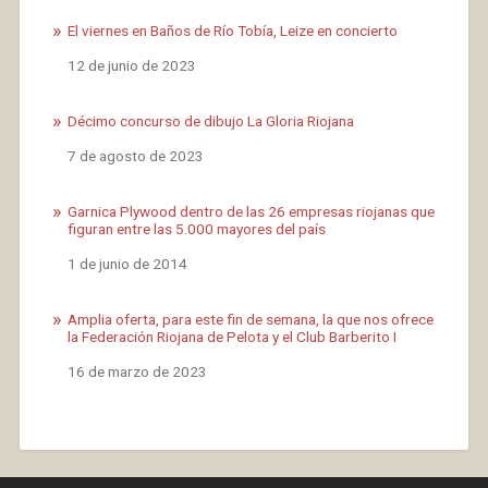
El viernes en Baños de Río Tobía, Leize en concierto
Fecha
12 de junio de 2023
Décimo concurso de dibujo La Gloria Riojana
Fecha
7 de agosto de 2023
Garnica Plywood dentro de las 26 empresas riojanas que
figuran entre las 5.000 mayores del país
Fecha
1 de junio de 2014
Amplia oferta, para este fin de semana, la que nos ofrece
la Federación Riojana de Pelota y el Club Barberito I
Fecha
16 de marzo de 2023