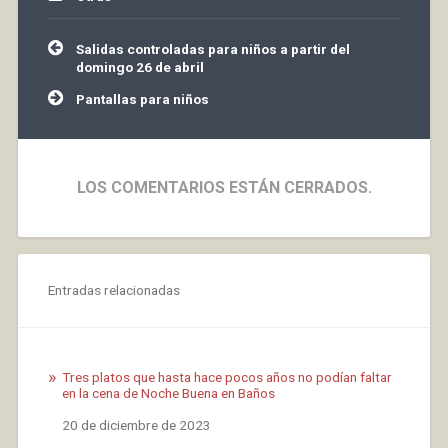
Navegación
Salidas controladas para niños a partir del
de
domingo 26 de abril
entradas
Pantallas para niños
LOS COMENTARIOS ESTÁN CERRADOS.
Entradas relacionadas
Tres platos que hasta hace pocos años no podían faltar
en la cena de Noche Buena en Baños
Fecha
20 de diciembre de 2023