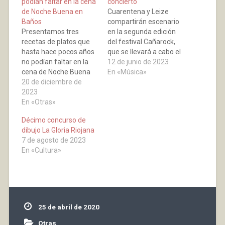
podían faltar en la cena
concierto
de Noche Buena en
Cuarentena y Leize
Baños
compartirán escenario
Presentamos tres
en la segunda edición
recetas de platos que
del festival Cañarock,
hasta hace pocos años
que se llevará a cabo el
no podían faltar en la
16 de junio en la Plaza
12 de junio de 2023
cena de Noche Buena
del Rosario de Baños de
En «Música»
en los hogares bañejos.
20 de diciembre de
Río Tobía (La Rioja).
A estas hay que añadir
2023
23:00 horas. Entrada
los toques especiales y
En «Otras»
libre.
secretos que nos han
Décimo concurso de
enseñado nuestras
dibujo La Gloria Riojana
abuelas y madres.
7 de agosto de 2023
Caracoles a la riojana
En «Cultura»
Ingredientes: 1 kg
caracoles 100…
25 de abril de 2020
Otras