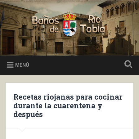
Saltar
al
Buscar
contenido
Baños de Río Tobía
MENÚ
Recetas riojanas para cocinar
durante la cuarentena y
después