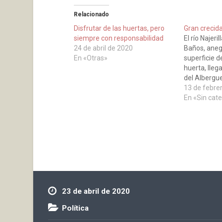
Relacionado
Disfrutar de las huertas, pero
Gran crecida 
siempre con responsabilidad
El río Najeri
24 de abril de 2020
Baños, aneg
En «Otras»
superficie 
huerta, lleg
del Albergue
tenido que 
13 de febre
zonas para 
En «Sin cat
y vehículos.
a las últimas
han obligad
23 de abril de 2020
Política