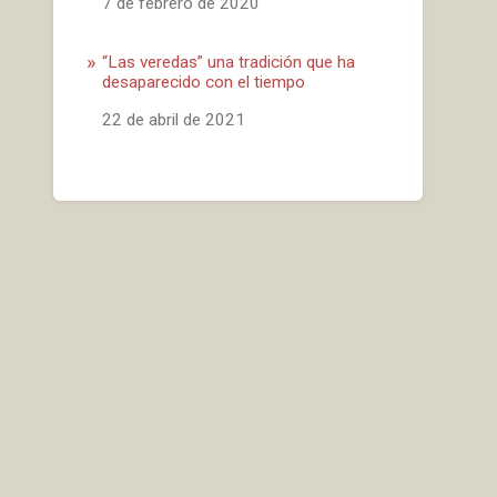
Fecha
7 de febrero de 2020
“Las veredas” una tradición que ha
desaparecido con el tiempo
Fecha
22 de abril de 2021