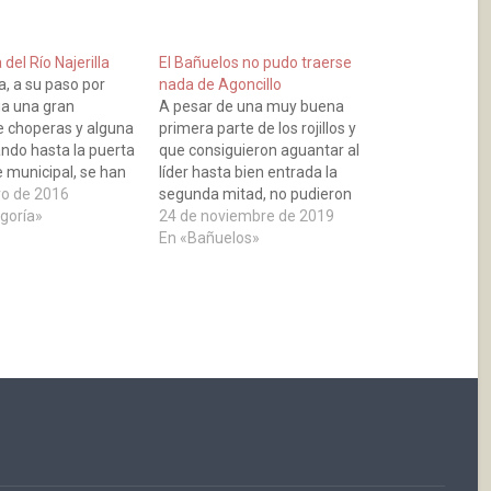
del Río Najerilla
El Bañuelos no pudo traerse
lla, a su paso por
nada de Agoncillo
a una gran
A pesar de una muy buena
de choperas y alguna
primera parte de los rojillos y
ando hasta la puerta
que consiguieron aguantar al
 municipal, se han
líder hasta bien entrada la
acordonar ciertas
ro de 2016
segunda mitad, no pudieron
el paso de personas
egoría»
conseguir nada en el campo de
24 de noviembre de 2019
 La crecida se debe
San Roque de Agoncillo. En el
En «Bañuelos»
 lluvias caídas, que
minuto 72’ un gol de Lòpez y
o…
otro en el 82’ obra de…