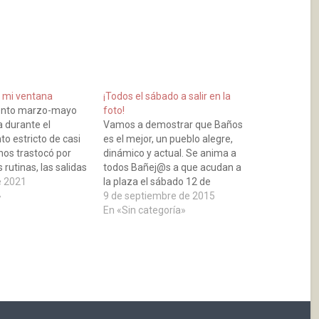
 mi ventana
¡Todos el sábado a salir en la
ento marzo-mayo
foto!
a durante el
Vamos a demostrar que Baños
o estricto de casi
es el mejor, un pueblo alegre,
nos trastocó por
dinámico y actual. Se anima a
 rutinas, las salidas
todos Bañej@s a que acudan a
 las reuniones
e 2021
la plaza el sábado 12 de
e pararon de
»
septiembre a las 13:30 horas
9 de septiembre de 2015
zó la primavera
para realizar la foto del
En «Sin categoría»
 de nuestras vidas,
concurso del periódico La Rioja
 angustia la
“MI PUEBLO ES EL MEJOR” y…
 del ‘mundo
n hospitales
 calles desiertas,
rco iris; en…