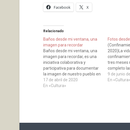
Facebook
X
Relacionado
Baños desde mi ventana, una
Fotos desde
imagen para recordar
(Confinami
Baños desde mi ventana, una
2020)La vid
imagen para recordar, es una
confinamient
iniciativa colaborativa y
tres meses 
participativa para documentar
completo las
la imagen de nuestro pueblo en
con amigos,
9 de junio d
la situación que estamos
17 de abril de 2020
familiares s
En «Cultura
afrontando esta primavera de
En «Cultura»
golpe.Comen
2020. Incorporamos así al
más extraña
Fondo Fotográfico municipal las
veíamos con
miradas y visiones particulares
información
de este estado de alerta y
exterior’ co
confinamiento, desde…
colapsados y
pintábamos a