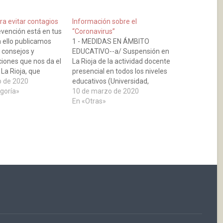
ra evitar contagios
Información sobre el
evención está en tus
“Coronavirus”
 ello publicamos
1 - MEDIDAS EN ÁMBITO
 consejos y
EDUCATIVO--a/ Suspensión en
ones que nos da el
La Rioja de la actividad docente
La Rioja, que
presencial en todos los niveles
irva para evitar
o de 2020
educativos (Universidad,
on respecto al
egoría»
Bachillerato, Educación
10 de marzo de 2020
s. Recomendaciones
Secundaria, Educación Primaria
En «Otras»
ir contagios
e Infantil, Guarderías,
Formación Profesional y otros)
durante 15 días.--b/ Suspensión
de actividades
complementarias educativas y
deporte escolar.2 - MEDIDAS EN
ENTORNO URBANO--
Suspensión de…