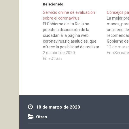
Relacionado
Servicio online de evaluación
Consejos pa
sobre el coronavirus
La mejor pr
El Gobierno de La Rioja ha
manos, para
puesto a disposición de la
una serie de
ciudadanía la página web
recomendaci
coronavirus.riojasalud.es, que
Gobierno de 
ofrece la posibilidad de realizar
esperamos s
12 de marz
una evaluación personal de la
2 de abril de 2020
contagios, c
En «Sin cat
sintomatología asociada al
En «Otras»
Coronaviru
COVID-19. La nueva
para preven
herramienta online permitirá,
además, recibir información y
recomendaciones relacionadas
con la patología de forma
inmediata.Para poder acceder…
18 de marzo de 2020
Otras