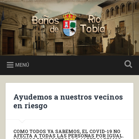
Saltar
al
Buscar
contenido
Baños de Río Tobía
MENÚ
Ayudemos a nuestros vecinos
en riesgo
COMO TODOS YA SABEMOS, EL COVID-19 NO
AFECTA A TODAS LAS PERSONAS POR IGUAL.