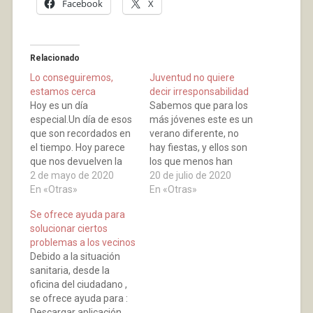
Facebook
X
Relacionado
Lo conseguiremos,
Juventud no quiere
estamos cerca
decir irresponsabilidad
Hoy es un día
Sabemos que para los
especial.Un día de esos
más jóvenes este es un
que son recordados en
verano diferente, no
el tiempo. Hoy parece
hay fiestas, y ellos son
que nos devuelven la
los que menos han
libertad.Nos sentimos
2 de mayo de 2020
sufrido estos meses de
20 de julio de 2020
libres, frescos, llenos de
En «Otras»
Pandemia.Somos
En «Otras»
vida. La energía y la
conocedores de fiestas
Se ofrece ayuda para
felicidad nos
que se van haciendo
solucionar ciertos
desborda.Podemos
durante los fines de
problemas a los vecinos
dejar de sentirnos
semana en diferentes
Debido a la situación
enjaulados. Podemos
sitios, juntándose gran
sanitaria, desde la
respirar aire puro,
cantidad de jóvenes, sin
oficina del ciudadano ,
aunque sea detrás de
mantener las
se ofrece ayuda para :
una
distancias,…
Descargar aplicación