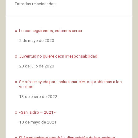
Entradas relacionadas
Lo conseguiremos, estamos cerca
Fecha
2 de mayo de 2020
Juventud no quiere decir irresponsabilidad
Fecha
20 de julio de 2020
Se ofrece ayuda para solucionar ciertos problemas a los
vecinos
Fecha
13 de enero de 2022
«San Isidro – 2021»
Fecha
10 de mayo de 2021
El Ayuntamiento pondrá a disposición de los vecinos