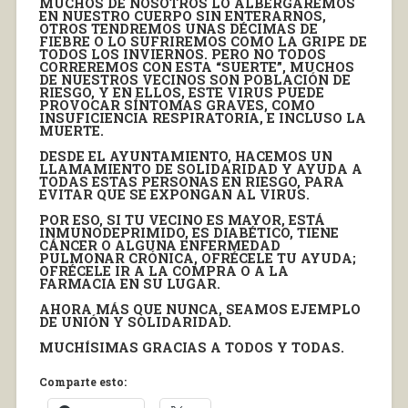
MUCHOS DE NOSOTROS LO ALBERGAREMOS
EN NUESTRO CUERPO SIN ENTERARNOS,
OTROS TENDREMOS UNAS DÉCIMAS DE
FIEBRE O LO SUFRIREMOS COMO LA GRIPE DE
TODOS LOS INVIERNOS. PERO NO TODOS
CORREREMOS CON ESTA “SUERTE”, MUCHOS
DE NUESTROS VECINOS SON POBLACIÓN DE
RIESGO, Y EN ELLOS, ESTE VIRUS PUEDE
PROVOCAR SÍNTOMAS GRAVES, COMO
INSUFICIENCIA RESPIRATORIA, E INCLUSO LA
MUERTE.
DESDE EL AYUNTAMIENTO, HACEMOS UN
LLAMAMIENTO DE SOLIDARIDAD Y AYUDA A
TODAS ESTAS PERSONAS EN RIESGO, PARA
EVITAR QUE SE EXPONGAN AL VIRUS.
POR ESO, SI TU VECINO ES MAYOR, ESTÁ
INMUNODEPRIMIDO, ES DIABÉTICO, TIENE
CÁNCER O ALGUNA ENFERMEDAD
PULMONAR CRÓNICA, OFRÉCELE TU AYUDA;
OFRÉCELE IR A LA COMPRA O A LA
FARMACIA EN SU LUGAR.
AHORA MÁS QUE NUNCA, SEAMOS EJEMPLO
DE UNIÓN Y SOLIDARIDAD.
MUCHÍSIMAS GRACIAS A TODOS Y TODAS.
Comparte esto: