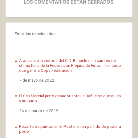
LOS COMENTARIOS ESTÁN CERRADOS.
Entradas relacionadas
A pesar de la victoria del C.D. Bañuelos, un cambio de
última hora de la Federación Riojana de Fútbol, le impide
que gane la Copa Federación
Fecha
7 de mayo de 2022
El San Marcial justo ganador ante un Bañuelos que quiso
y no pudo
Fecha
24 de marzo de 2019
Reparto de puntos en El Poste, en un partido de poder a
poder