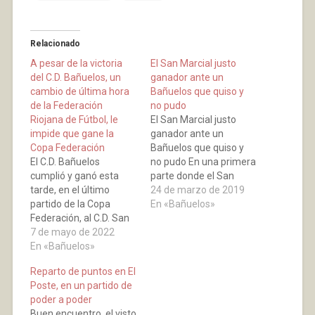
Relacionado
A pesar de la victoria
El San Marcial justo
del C.D. Bañuelos, un
ganador ante un
cambio de última hora
Bañuelos que quiso y
de la Federación
no pudo
Riojana de Fútbol, le
El San Marcial justo
impide que gane la
ganador ante un
Copa Federación
Bañuelos que quiso y
El C.D. Bañuelos
no pudo En una primera
cumplió y ganó esta
parte donde el San
tarde, en el último
Marcial fue muy
24 de marzo de 2019
partido de la Copa
superior y que terminó
En «Bañuelos»
Federación, al C.D. San
ganando 2-0, el primero
Marcial de Lardero,
7 de mayo de 2022
marcado por Brito en el
pero cambios de la
En «Bañuelos»
minuto 30 y el segundo
Federación Riojana de
obra de Juan en el 34
Reparto de puntos en El
Fútbol, comunicados
con el que…
Poste, en un partido de
mediante una circular
poder a poder
enviada 48 horas antes
Buen encuentro, el visto