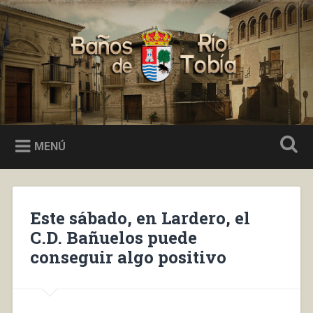
Saltar
al
Buscar
contenido
Baños de Río Tobía
MENÚ
Este sábado, en Lardero, el
C.D. Bañuelos puede
conseguir algo positivo