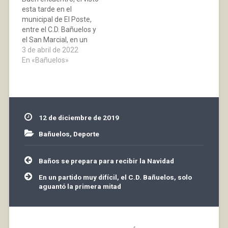
de la última jornada de
esta tarde en el
dicha competición,
municipal de El Poste,
colocan al Náxara como
entre el C.D. Bañuelos y
líder…
el San Marcial, en un
partido de poder a
3 de abril de 2022
poder, con una gran
En «Bañuelos»
lucha de ambos
conjuntos y que
terminó con el reparto
de puntos. Durante la
contienda fueron
12 de diciembre de 2019
pitados tres penaltis
contra…
Bañuelos
,
Deporte
Navegación
Baños se prepara para recibir la Navidad
de
entradas
En un partido muy difícil, el C.D. Bañuelos, solo
aguantó la primera mitad