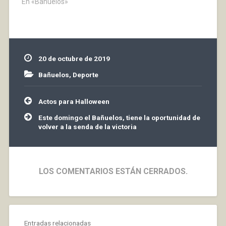
otro de Kudus Basir en
En «Bañuelos»
el 27, ponían el
marcador 2-0, pero en
el 43, a punto de ir al
descanso, acortaría
distancias Sanz…
20 de octubre de 2019
Bañuelos
,
Deporte
Navegación
Actos para Halloween
de
entradas
Este domingo el Bañuelos, tiene la oportunidad de
volver a la senda de la victoria
LOS COMENTARIOS ESTÁN CERRADOS.
Entradas relacionadas