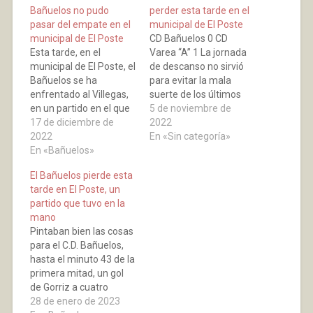
Bañuelos no pudo
perder esta tarde en el
pasar del empate en el
municipal de El Poste
municipal de El Poste
CD Bañuelos 0 CD
Esta tarde, en el
Varea “A” 1 La jornada
municipal de El Poste, el
de descanso no sirvió
Bañuelos se ha
para evitar la mala
enfrentado al Villegas,
suerte de los últimos
en un partido en el que
encuentros, del C.D.
5 de noviembre de
los locales notaron las
17 de diciembre de
Bañuelos, ya que esta
2022
bajas importantes con
2022
tarde, en el municipal
En «Sin categoría»
que llegaba al mismo,
En «Bañuelos»
de El Poste, se volvieron
se ha visto en el juego y
a escapar los tres
El Bañuelos pierde esta
en el resultado que no
puntos contra el C.D.
tarde en El Poste, un
se ha podido pasar del
Varea “B”. Los de
partido que tuvo en la
empate.…
Baños…
mano
Pintaban bien las cosas
para el C.D. Bañuelos,
hasta el minuto 43 de la
primera mitad, un gol
de Gorriz a cuatro
minutos del comienzo y
28 de enero de 2023