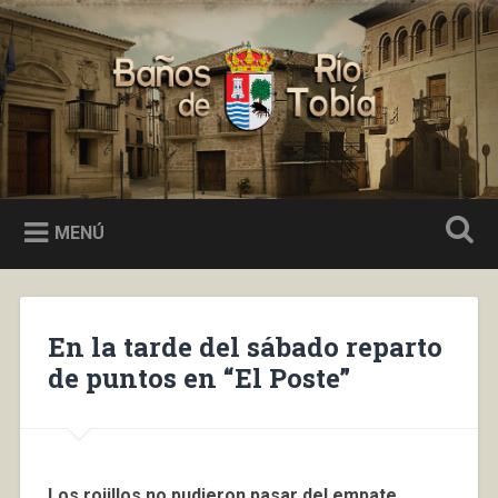
Saltar
al
Buscar
contenido
Baños de Río Tobía
MENÚ
En la tarde del sábado reparto
de puntos en “El Poste”
Los rojillos no pudieron pasar del empate,