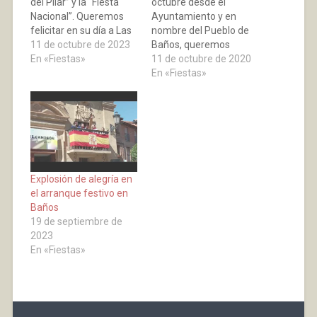
del Pilar” y la “Fiesta
octubre desde el
Nacional”. Queremos
Ayuntamiento y en
felicitar en su día a Las
nombre del Pueblo de
Hermanas Misioneras
11 de octubre de 2023
Baños, queremos
del Pilar y a la Guardia
En «Fiestas»
felicitar en su día a Las
11 de octubre de 2020
Civil.
Hermanas Misioneras
En «Fiestas»
del Pilar y a la Guardia
Civil, en especial a
nuestras hermanas del
convento de Baños:
Carmen, Cristina,
Pilarica y Sole, y a
nuestras vecinas…
Explosión de alegría en
el arranque festivo en
Baños
19 de septiembre de
2023
En «Fiestas»