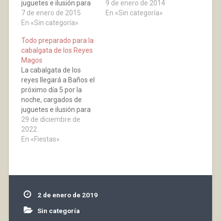
juguetes e ilusión para
grandes. Como manda
9 de enero de 2014
pequeños y grandes.
7 de enero de 2015
la tradición, hacían su
En «Sin categoría»
Como manda la
En «Sin categoría»
entrada con su la
tradición, hacían su
cabalgata a las 19
Todo preparado para la
entrada la cabalgata a
horas por la arteria
cabalgata de los Reyes
las 19,30 horas por la
principal del pueblo,
Magos
arteria principal del
recorriendo sus
La cabalgata de los
pueblo, recorriendo sus
principales calles,
reyes llegará a Baños el
principales calles,
acabada la misma
próximo día 5 por la
acabada la misma…
hicieron…
noche, cargados de
juguetes e ilusión para
pequeños y mayores.
29 de diciembre de
Como manda la
2022
tradición hará su
En «Fiestas»
entrada, a las 19:30
horas por la arteria
principal del pueblo,
recorriendo las
principales calles.
2 de enero de 2019
Sin categoría