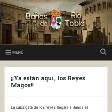
Saltar
al
Buscar
contenido
Baños de Río Tobía
MENÚ
¡¡Ya están aquí, los Reyes
Magos!!
La cabalgata de los reyes llegará a Baños el