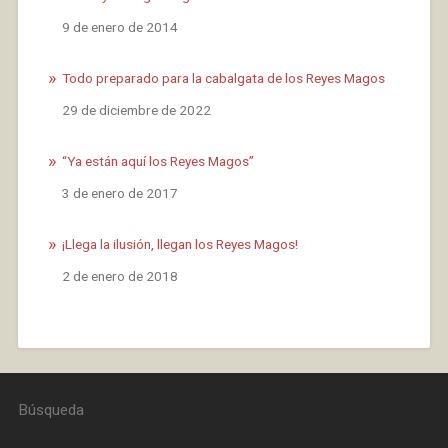
Fecha
9 de enero de 2014
Todo preparado para la cabalgata de los Reyes Magos
Fecha
29 de diciembre de 2022
“Ya están aquí los Reyes Magos”
Fecha
3 de enero de 2017
¡Llega la ilusión, llegan los Reyes Magos!
Fecha
2 de enero de 2018
Búsqueda