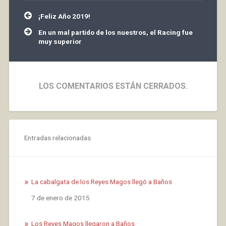
Navegación
¡Feliz Año 2019!
de
entradas
En un mal partido de los nuestros, el Racing fue
muy superior
LOS COMENTARIOS ESTÁN CERRADOS.
Entradas relacionadas
La cabalgata de los Reyes Magos llegó a Baños
Fecha
7 de enero de 2015
Los Reyes Magos llegaron a Baños