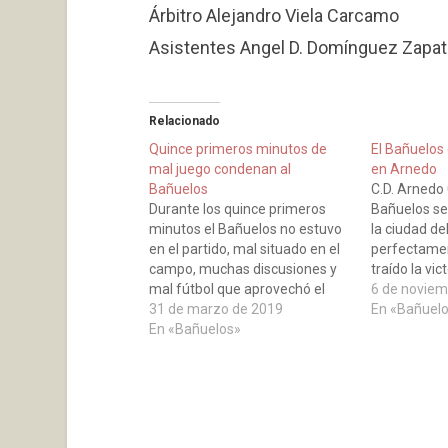
Árbitro Alejandro Viela Carcamo
Asistentes Angel D. Domínguez Zapat
Relacionado
Quince primeros minutos de
El Bañuelos
mal juego condenan al
en Arnedo
Bañuelos
C.D. Arnedo 
Durante los quince primeros
Bañuelos se
minutos el Bañuelos no estuvo
la ciudad de
en el partido, mal situado en el
perfectame
campo, muchas discusiones y
traído la vic
mal fútbol que aprovechó el
mitad, si hu
6 de noviem
filial del Calahorra para marcar
31 de marzo de 2019
alguna de la
En «Bañuel
dos goles, uno en el minuto 10
En «Bañuelos»
ocasiones q
obra de Lacueva y el otro en el
mala noticia
13 por Lorente, a partir…
lesionó, fue