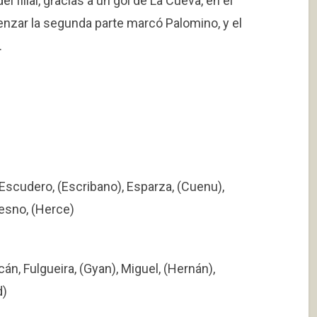
 filial, gracias a un gol de La Cueva, en el
enzar la segunda parte marcó Palomino, y el
.
 Escudero, (Escribano), Esparza, (Cuenu),
esno, (Herce)
cán, Fulgueira, (Gyan), Miguel, (Hernán),
d)