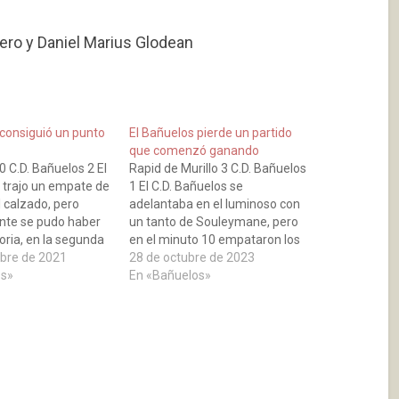
ero y Daniel Marius Glodean
 consiguió un punto
El Bañuelos pierde un partido
que comenzó ganando
0 C.D. Bañuelos 2 El
Rapid de Murillo 3 C.D. Bañuelos
 trajo un empate de
1 El C.D. Bañuelos se
l calzado, pero
adelantaba en el luminoso con
nte se pudo haber
un tanto de Souleymane, pero
toria, en la segunda
en el minuto 10 empataron los
biera acertado
bre de 2021
de casa con un gol de Andrés,
28 de octubre de 2023
s diversas
os»
dos minutos después marcó el
En «Bañuelos»
ue dispusieron. La
2-1 Ortiz para los de Murillo y en
 es que Bilal se
el 62 rubricó…
 trasladado al…