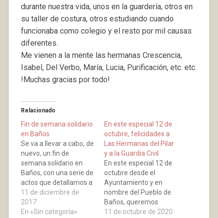
durante nuestra vida, unos en la guardería, otros en
su taller de costura, otros estudiando cuando
funcionaba como colegio y el resto por mil causas
diferentes.
Me vienen a la mente las hermanas Crescencia,
Isabel, Del Verbo, María, Lucia, Purificación, etc. etc.
!Muchas gracias por todo!
Relacionado
Fin de semana solidario
En este especial 12 de
en Baños
octubre, felicidades a
Se va a llevar a cabo, de
Las Hermanas del Pilar
nuevo, un fin de
y a la Guardia Civil
semana solidario en
En este especial 12 de
Baños, con una serie de
octubre desde el
actos que detallamos a
Ayuntamiento y en
continuación: Viernes
11 de diciembre de
nombre del Pueblo de
15 de Diciembre 18:00
2017
Baños, queremos
horas Café solidario en
En «Sin categoría»
felicitar en su día a Las
11 de octubre de 2020