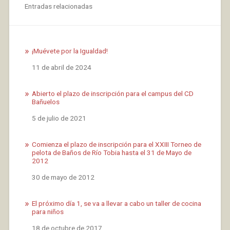
Entradas relacionadas
¡Muévete por la Igualdad!
Fecha
11 de abril de 2024
Abierto el plazo de inscripción para el campus del CD
Bañuelos
Fecha
5 de julio de 2021
Comienza el plazo de inscripción para el XXIII Torneo de
pelota de Baños de Río Tobia hasta el 31 de Mayo de
2012
Fecha
30 de mayo de 2012
El próximo día 1, se va a llevar a cabo un taller de cocina
para niños
Fecha
18 de octubre de 2017