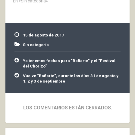
Jueves a partir de las
En «Sin categoría»
22.25 horas los
mayores y los
pequeños del club local
empezarán a partir de
las 20.15 horas, junto
15 de agosto de 2017
con otros pequeños de
otros club…
Sin categoría
Navegación
Ya tenemos fechas para “Bañarte” y el “Festival
de
del Chorizo”
entradas
Vuelve “Bañarte”, durante los días 31 de agosto y
1, 2 y 3 de septiembre
LOS COMENTARIOS ESTÁN CERRADOS.