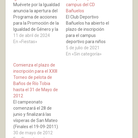
Muévete por la Igualdad
campus del CD
anuncia la apertura del
Bañuelos
Programa de acciones
El Club Deportivo
para la Promoción de la
Bañuelos ha abierto el
Igualdad de Género y la
plazo de inscripción
sensibilización y
11 de abril de 2024
para el campus
prevención contra la
En «Fiestas»
deportivo para niños
Violencia de Género del
nacidos a partir de
5 de julio de 2021
Ayuntamiento de
2017. El campus se
En «Sin categoría»
Baños de Río Tobía.
desarrollará del 19 al 23
Comienza el plazo de
Este programa será
de julio en Baños de Río
inscripción para el XXIII
inaugurado el próximo
Tobía.
Torneo de pelota de
sábado, 20 de abril, con
Baños de Río Tobia
una serie de…
hasta el 31 de Mayo de
2012
El campeonato
comenzará el 28 de
junio y finalizará las
vísperas de San Mateo
(Finales el 19-09-2011).
Se jugará Martes y
30 de mayo de 2012