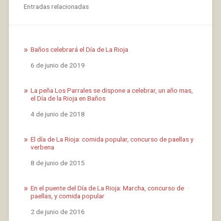
Entradas relacionadas
Baños celebrará el Día de La Rioja
Fecha
6 de junio de 2019
La peña Los Parrales se dispone a celebrar, un año mas,
el Día de la Rioja en Baños
Fecha
4 de junio de 2018
El día de La Rioja: comida popular, concurso de paellas y
verbena
Fecha
8 de junio de 2015
En el puente del Día de La Rioja: Marcha, concurso de
paellas, y comida popular
Fecha
2 de junio de 2016