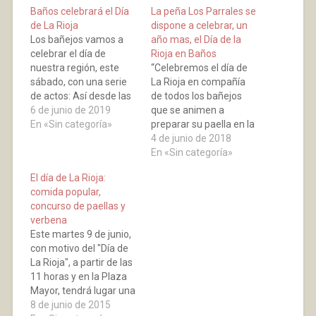
Baños celebrará el Día
La peña Los Parrales se
de La Rioja
dispone a celebrar, un
Los bañejos vamos a
año mas, el Día de la
celebrar el día de
Rioja en Baños
nuestra región, este
“Celebremos el día de
sábado, con una serie
La Rioja en compañía
de actos: Así desde las
de todos los bañejos
11:30 h. estará abierto
6 de junio de 2019
que se animen a
el local del
En «Sin categoría»
preparar su paella en la
Ayuntamiento a fin de
Plaza del Rosario. A
4 de junio de 2018
poder coger mesas,
partir de las 11:30 h.
En «Sin categoría»
sillas, caballetes para
estará abierto el local
El día de La Rioja:
cada cuadrilla. A partir
del Ayuntamiento para
comida popular,
de las 12:00 h. hasta las
poder coger mesas,
concurso de paellas y
14:00 h. concurso…
caballetes y sillas para
verbena
cada cuadrilla. A las
Este martes 9 de junio,
14:00 h.…
con motivo del "Día de
La Rioja", a partir de las
11 horas y en la Plaza
Mayor, tendrá lugar una
comida popular que
8 de junio de 2015