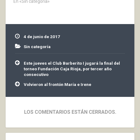
incluye además un
En «Sin categoría»
concurso de paellas.
Seguidamente en
sesión de tarde
tendremos música para
todos juntos poder
4 de junio de 2017
disfrutar de este día.…
Sin categoría
Navegación
Este jueves el Club Barberito I jugará la final del
de
torneo Fundación Caja Rioja, por tercer año
entradas
consecutivo
Volvieron al frontón María e Irene
LOS COMENTARIOS ESTÁN CERRADOS.