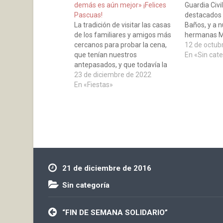
demás es aún mejor» ¡Felices
Guardia Civil
Pascuas!
destacados e
La tradición de visitar las casas
Baños, y a 
de los familiares y amigos más
hermanas M
cercanos para probar la cena,
Señora del P
12 de octub
que tenían nuestros
En «Sin cat
antepasados, y que todavía la
llevan a cabo algunos vecinos,
23 de diciembre de 2022
es lo que nos acerca a los
En «Fiestas»
bañejos a esta sobria locución:
Disfrutar de la Navidad es
bueno, pero compartirla…
21 de diciembre de 2016
Sin categoría
Navegación
“FIN DE SEMANA SOLIDARIO”
de