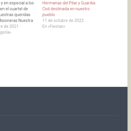
 y en especial a los
Hermanas del Pilar y Guardia
n el cuartel de
Civil destinada en nuestro
nuestras queridas
pueblo
isioneras Nuestra
11 de octubre de 2022
ilar.¡FELICIDADES!
re de 2021
En «Fiestas»
egoría»