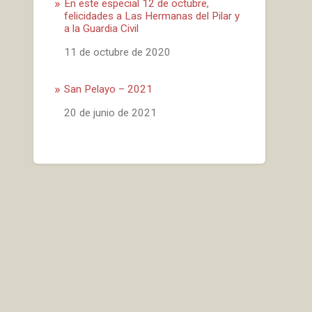
En este especial 12 de octubre,
felicidades a Las Hermanas del Pilar y
a la Guardia Civil
Fecha
11 de octubre de 2020
San Pelayo – 2021
Fecha
20 de junio de 2021