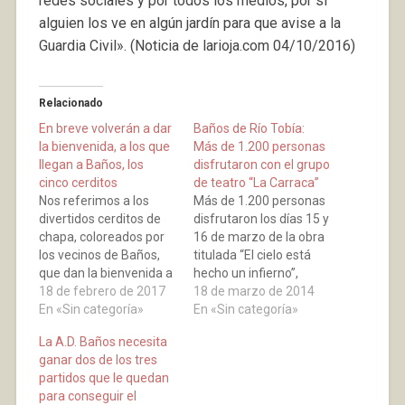
redes sociales y por todos los medios, por si
alguien los ve en algún jardín para que avise a la
Guardia Civil». (Noticia de larioja.com 04/10/2016)
Relacionado
En breve volverán a dar
Baños de Río Tobía:
la bienvenida, a los que
Más de 1.200 personas
llegan a Baños, los
disfrutaron con el grupo
cinco cerditos
de teatro “La Carraca”
Nos referimos a los
Más de 1.200 personas
divertidos cerditos de
disfrutaron los días 15 y
chapa, coloreados por
16 de marzo de la obra
los vecinos de Baños,
titulada “El cielo está
que dan la bienvenida a
hecho un infierno”,
quien llega a nuestra
18 de febrero de 2017
representada durante
18 de marzo de 2014
localidad y que el robo
En «Sin categoría»
tres sesiones, en el
En «Sin categoría»
de dos de sus
frontón Barberito I, por
La A.D. Baños necesita
esculturas,
parte de los
ganar dos de los tres
conmocionaron a los
extraordinarios actores
partidos que le quedan
habitantes del pueblo,
del grupo de teatro
para conseguir el
el pasado mes de
local “La Carraca”. El