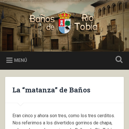
Saltar
al
Buscar
contenido
Baños de Río Tobía
MENÚ
La “matanza” de Baños
Eran cinco y ahora son tres, como los tres cerditos.
Nos referimos a los divertidos gorrinos de chapa,