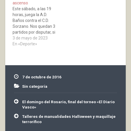
ascenso
octubre. En la mañana
público aplaudió las
Este sábado, a las 19
de este sábado…
brillantes actuaciones…
horas, juega la A.D.
Baños contra el C.D.
Sorzano. Nos quedan 3
partidos por disputar, si
se ganan 2 estamos
3 de mayo de 2023
ascendidos, así que
En «Deporte»
pedimos a la afición
que acuda a nuestro
Polideportivo Municipal
para subir el primer
peldaño de los dos que
7 de octubre de 2016
necesitamos para
ascender.…
Sin categoría
Navegación
El domingo del Rosario, final del torneo «El Diario
de
Vasco»
entradas
Talleres de manualidades Halloween y maquillaje
terrorífico