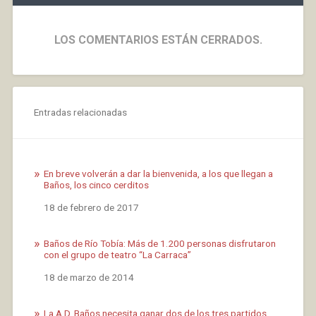
LOS COMENTARIOS ESTÁN CERRADOS.
Entradas relacionadas
En breve volverán a dar la bienvenida, a los que llegan a
Baños, los cinco cerditos
Fecha
18 de febrero de 2017
Baños de Río Tobía: Más de 1.200 personas disfrutaron
con el grupo de teatro “La Carraca”
Fecha
18 de marzo de 2014
La A.D. Baños necesita ganar dos de los tres partidos