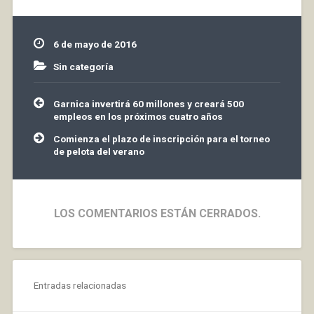
con gran éxito de
asistencia a los
mismos. También, hubo
6 de mayo de 2016
movimientos
reivindicativos, que no
Sin categoría
han sido
suficientemente
Navegación
Garnica invertirá 60 millones y creará 500
estudiados, en…
de
empleos en los próximos cuatro años
entradas
Comienza el plazo de inscripción para el torneo
de pelota del verano
LOS COMENTARIOS ESTÁN CERRADOS.
Entradas relacionadas