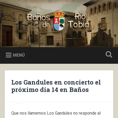
Saltar
al
Buscar
contenido
Baños de Río Tobía
MENÚ
Los Gandules en concierto el
próximo día 14 en Baños
Que nos llamemos Los Gandules no responde al