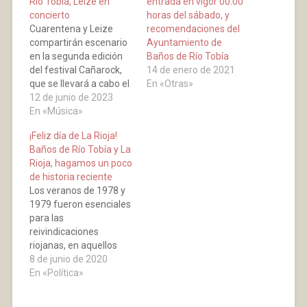
Río Tobía, Leize en
entrada en vigor 00:00
concierto
horas del sábado, y
Cuarentena y Leize
recomendaciones del
compartirán escenario
Ayuntamiento de
en la segunda edición
Baños de Río Tobía
del festival Cañarock,
14 de enero de 2021
que se llevará a cabo el
En «Otras»
16 de junio en la Plaza
12 de junio de 2023
del Rosario de Baños de
En «Música»
Río Tobía (La Rioja).
¡Feliz día de La Rioja!
23:00 horas. Entrada
Baños de Río Tobía y La
libre.
Rioja, hagamos un poco
de historia reciente
Los veranos de 1978 y
1979 fueron esenciales
para las
reivindicaciones
riojanas, en aquellos
años de transición se
8 de junio de 2020
llevaron a cabo los
En «Política»
primeros días de La
Rioja en Nájera y Haro