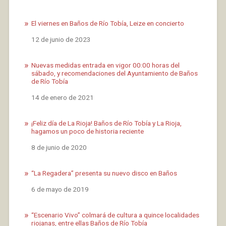
El viernes en Baños de Río Tobía, Leize en concierto
Fecha
12 de junio de 2023
Nuevas medidas entrada en vigor 00:00 horas del
sábado, y recomendaciones del Ayuntamiento de Baños
de Río Tobía
Fecha
14 de enero de 2021
¡Feliz día de La Rioja! Baños de Río Tobía y La Rioja,
hagamos un poco de historia reciente
Fecha
8 de junio de 2020
“La Regadera” presenta su nuevo disco en Baños
Fecha
6 de mayo de 2019
“Escenario Vivo” colmará de cultura a quince localidades
riojanas, entre ellas Baños de Río Tobía