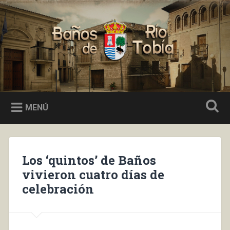
Saltar
al
Buscar
contenido
Baños de Río Tobía
MENÚ
Los ‘quintos’ de Baños
vivieron cuatro días de
celebración