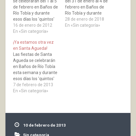
se celebrarán del 1 al 5
del 31 de enero al 4 de
de febrero en Baños de
febrero en Baños de
Río Tobía y durante
Río Tobía y durante
esos días los 'quintos'
esos días los 'quintos'
28 de enero de 2018
saldrán de ronda por las
16 de enero de 2012
saldrán de ronda por las
En «Sin categoría»
calles del pueblo
En «Sin categoría»
calles del pueblo,
entonando las típicas
entonando las típicas
¡Ya estamos otra vez
canciones y realizarán
canciones y realizarán
en Santa Agueda!
las populares comidas y
las populares comidas y
Las fiestas de Santa
cenas, entre ellas la
cenas, entre ellas la
Agueda se celebrarán
conjunta del fin de
conjunta…
en Baños de Río Tobía
semana,…
esta semana y durante
esos días los 'quintos'
saldrán de ronda por las
7 de febrero de 2013
calles del pueblo
En «Sin categoría»
entonando las típicas
canciones y realizarán
las populares comidas y
cenas, entre ellas la
conjunta del fin de
10 de febrero de 2013
semana, que celebran
todas…
Sin categoría