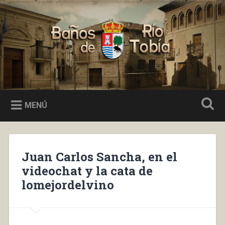
Saltar
al
Buscar
contenido
Baños de Río Tobía
MENÚ
Juan Carlos Sancha, en el
videochat y la cata de
lomejordelvino