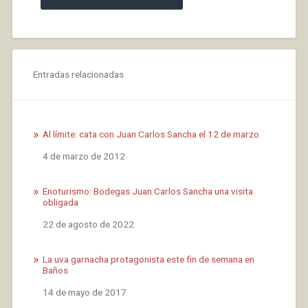
Entradas relacionadas
Al límite: cata con Juan Carlos Sancha el 12 de marzo
Fecha
4 de marzo de 2012
Enoturismo: Bodegas Juan Carlos Sancha una visita
obligada
Fecha
22 de agosto de 2022
La uva garnacha protagonista este fin de semana en
Baños
Fecha
14 de mayo de 2017