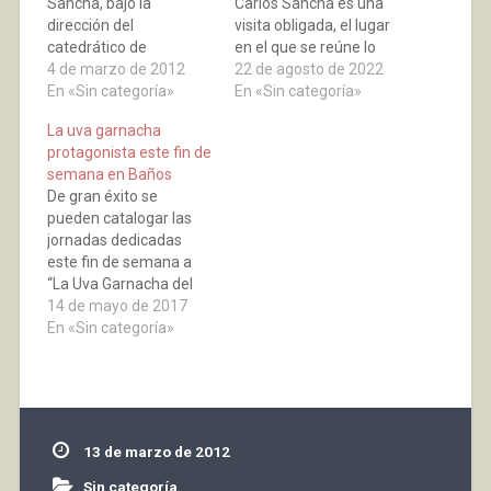
Sancha, bajo la
Carlos Sancha es una
dirección del
visita obligada, el lugar
catedrático de
en el que se reúne lo
Viticultura de la
4 de marzo de 2012
mejor de su esencia y
22 de agosto de 2022
Universidad de La Rioja
En «Sin categoría»
se comparte con el
En «Sin categoría»
(UR), Fernando
visitante. Para los días
La uva garnacha
Martínez de Toda, es
de vacaciones,
protagonista este fin de
corresponsable de la
descubrir qué hay
semana en Baños
recuperación de casi
detrás de un buen vino.
De gran éxito se
una treintena de
La experiencia de
pueden catalogar las
variedades de uva
enoturismo por la…
jornadas dedicadas
autóctonas y perdidas
este fin de semana a
por la erosión genética.
“La Uva Garnacha del
Como gerente de…
Valle del Najerilla”
14 de mayo de 2017
celebradas en Baños de
En «Sin categoría»
Río Tobía. La garnacha
del valle del Najerilla es
una variedad autóctona
y, por lo tanto, un bien a
proteger y potenciar.
13 de marzo de 2012
Muchos vinos de…
Sin categoría