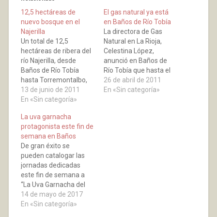
12,5 hectáreas de
El gas natural ya está
nuevo bosque en el
en Baños de Río Tobía
Najerilla
La directora de Gas
Un total de 12,5
Natural en La Rioja,
hectáreas de ribera del
Celestina López,
río Najerilla, desde
anunció en Baños de
Baños de Río Tobía
Río Tobía que hasta el
hasta Torremontalbo,
año 2015 se instalarán
26 de abril de 2011
han sido replantadas
13 de junio de 2011
cerca de 170
En «Sin categoría»
durante este año por el
En «Sin categoría»
acometidas para llevar
Gobierno de La Rioja. El
el suministro a 430
La uva garnacha
objetivo del proyecto es
usuarios, en una
protagonista este fin de
la recuperación de los
localidad que
semana en Baños
bosques de ribera. Por
actualmente cuenta
De gran éxito se
ello, además de chopos
con 1.700 habitantes y
pueden catalogar las
para producción
una notable actividad
jornadas dedicadas
maderera, se…
industrial. (Noticia del…
este fin de semana a
“La Uva Garnacha del
Valle del Najerilla”
14 de mayo de 2017
celebradas en Baños de
En «Sin categoría»
Río Tobía. La garnacha