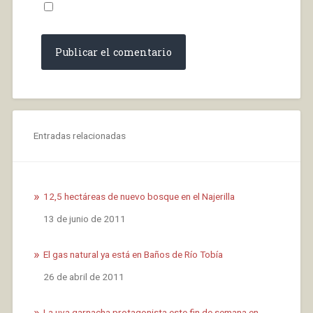
Entradas relacionadas
12,5 hectáreas de nuevo bosque en el Najerilla
Fecha
13 de junio de 2011
El gas natural ya está en Baños de Río Tobía
Fecha
26 de abril de 2011
La uva garnacha protagonista este fin de semana en