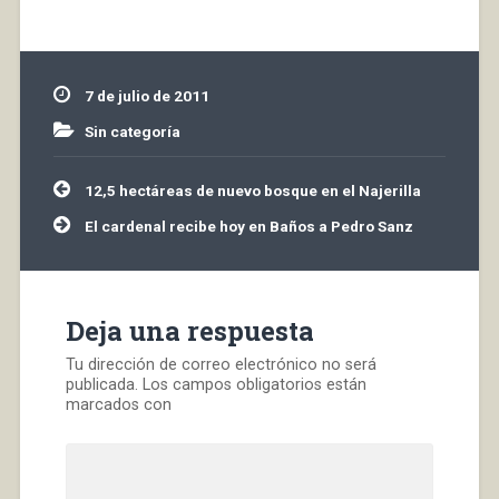
del valle del Najerilla es
una variedad autóctona
y, por lo tanto, un bien a
proteger y potenciar.
7 de julio de 2011
Muchos vinos de…
Sin categoría
Navegación
12,5 hectáreas de nuevo bosque en el Najerilla
de
entradas
El cardenal recibe hoy en Baños a Pedro Sanz
Deja una respuesta
Tu dirección de correo electrónico no será
publicada.
Los campos obligatorios están
marcados con