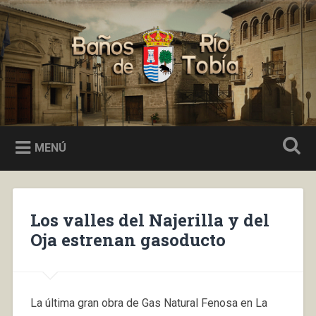
Saltar
al
Buscar
contenido
Baños de Río Tobía
MENÚ
Los valles del Najerilla y del
Oja estrenan gasoducto
La última gran obra de Gas Natural Fenosa en La